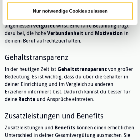
für die Arbeitsbedingungen. Es ist wichtig, dass du dich
über die Gehälter in deiner Region informierst, um
Nur notwendige Cookies zulassen
sicherzustellen, dass du für deine wertvolle Arbeit
angemessen
vergütet
wirst. Eine faire Bezahlung trägt
dazu bei, die hohe
Verbundenheit
und
Motivation
in
deinem Beruf aufrechtzuerhalten.
Gehaltstransparenz
In der heutigen Zeit ist
Gehaltstransparenz
von großer
Bedeutung. Es ist wichtig, dass du über die Gehälter in
deiner Einrichtung und im Vergleich zu anderen
Erziehern informiert bist. Dadurch kannst du besser für
deine
Rechte
und Ansprüche eintreten.
Zusatzleistungen und Benefits
Zusatzleistungen und
Benefits
können einen erheblichen
Unterschied in deiner Gesamtvergütung ausmachen. Sie