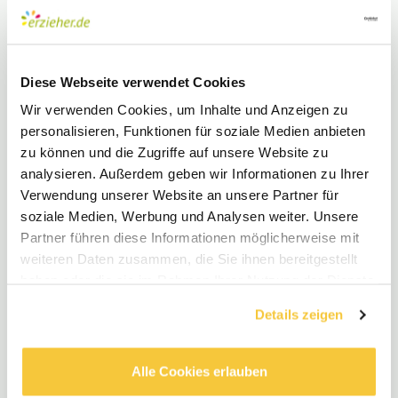
regelmäßige Feedbackrunden können Missverständnisse
vermeiden und dafür sorgen, dass sich jeder im
Team
gehört
fühlt. Durch klare Absprachen und den
Austausch von Ideen wird Ihr Team enger
Diese Webseite verwendet Cookies
zusammenrücken.
Wir verwenden Cookies, um Inhalte und Anzeigen zu
Eine gute
Kommunikation
erfordert aktive
personalisieren, Funktionen für soziale Medien anbieten
Zuhörerschaft und Empathie. Wenn Sie bereit sind, auf
zu können und die Zugriffe auf unsere Website zu
die Bedürfnisse Ihrer
Teamkollegen
einzugehen, stärken
analysieren. Außerdem geben wir Informationen zu Ihrer
Sie nicht nur den Zusammenhalt, sondern fördern auch
Verwendung unserer Website an unsere Partner für
ein
kreatives und produktives Arbeitsumfeld
. Sich
soziale Medien, Werbung und Analysen weiter. Unsere
regelmäßig auszutauschen und Feedback zu geben, ist
Partner führen diese Informationen möglicherweise mit
entscheidend, um Herausforderungen gemeinsam
weiteren Daten zusammen, die Sie ihnen bereitgestellt
anzugehen und die
Teamleistung zu steigern
.
haben oder die sie im Rahmen Ihrer Nutzung der Dienste
gesammelt haben.
Details zeigen
Entlohnung und finanzielle
Aspekte
Alle Cookies erlauben
Die
Entlohnung
für Erzieher ist ein wesentlicher Faktor