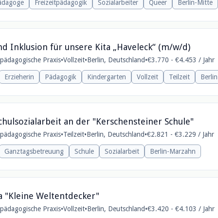
pädagoge
Freizeitpädagogik
Sozialarbeiter
Queer
Berlin-Mitte
nd Inklusion für unsere Kita „Haveleck“ (m/w/d)
e pädagogische Praxis
•
Vollzeit
•
Berlin, Deutschland
•
€3.770 - €4.453 / Jahr
Erzieherin
Pädagogik
Kindergarten
Vollzeit
Teilzeit
Berli
chulsozialarbeit an der "Kerschensteiner Schule"
e pädagogische Praxis
•
Teilzeit
•
Berlin, Deutschland
•
€2.821 - €3.229 / Jahr
Ganztagsbetreuung
Schule
Sozialarbeit
Berlin-Marzahn
ta "Kleine Weltentdecker"
e pädagogische Praxis
•
Vollzeit
•
Berlin, Deutschland
•
€3.420 - €4.103 / Jahr