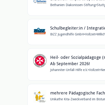
Bethanien Diakonissen-Stiftung
•
Stutt
Schulbegleiter:in / Integrati
BiZZ Jugendhilfe GmbH
•
Vollzeit
•
Willic
Heil- oder Sozialpädagoge (
Ab September 2026!
Johanniter-Unfall-Hilfe e.V.
•
Vollzeit
•
Ne
mehrere Pädagogische Fachkr
Unikathe Kita-Zweckverband im Bistum