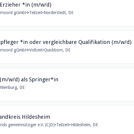
 Erzieher *in (m/w/d)
laarnoord gGmbH
•
Teilzeit
•
Norderstedt, DE
spfleger *in oder vergleichbare Qualifikation (m/w/d)
laarnoord gGmbH
•
Vollzeit
•
Quickborn, DE
(m/w/d) als Springer*in
Nienburg, DE
Landkreis Hildesheim
nds gemeinnütziger e.V. (CJD)
•
Teilzeit
•
Hildesheim, DE