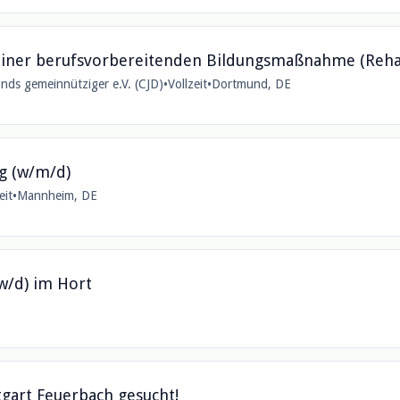
 einer berufsvorbereitenden Bildungsmaßnahme (Reha
nds gemeinnütziger e.V. (CJD)
•
Vollzeit
•
Dortmund, DE
ng (w/m/d)
eit
•
Mannheim, DE
w/d) im Hort
tgart Feuerbach gesucht!