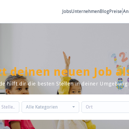
Jobs
Unternehmen
Blog
Preise
An
zt deinen neuen Job al
de hilft dir die besten Stellen in deiner Umgebung
Alle Kategorien