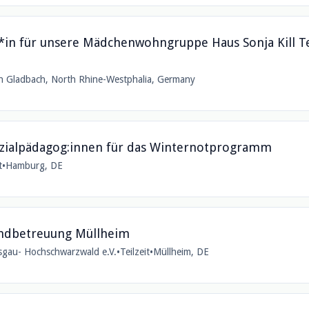
*in für unsere Mädchenwohngruppe Haus Sonja Kill Teil
h Gladbach, North Rhine-Westphalia, Germany
Sozialpädagog:innen für das Winternotprogramm
t
•
Hamburg, DE
indbetreuung Müllheim
isgau- Hochschwarzwald e.V.
•
Teilzeit
•
Müllheim, DE