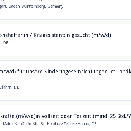
gart, Baden-Württemberg, Germany
onshelfer:in / Kitaassistent:in gesucht (m/w/d)
h, DE
m/w/d) für unsere Kindertageseinrichtungen im Landkr
ufahrn, DE
äfte (m/w/d)in Vollzeit oder Teilzeit (mind. 25 Std.
 Mainz KdöR c/o Kita St. Nikolaus
•
Teilzeit
•
Hanau, DE