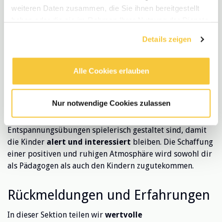
Als Pädagoge ist es wichtig,
Ruhe und
weiteren Daten zusammen, die Sie ihnen bereitgestellt
Gelassenheit
vorzuleben. Versuche, deine eigene
haben oder die sie im Rahmen Ihrer Nutzung der Dienste
Entspannung zu praktizieren und deine Emotionen zu
gesammelt haben.
Details zeigen
regulieren, damit die Kinder dies von dir lernen können.
Verwende kurze, effektive Entspannungsmethoden, die
einfach in den Alltag integriert werden können.
Alle Cookies erlauben
Darüber hinaus ist es hilfreich,
flexibel
zu sein und die
Bedürfnisse der Kinder zu beobachten. Wenn du merkst,
Nur notwendige Cookies zulassen
dass bestimmte Übung nicht funktioniert, scheue dich
nicht, Alternativen auszuprobieren.
Achte darauf
, dass
Entspannungsübungen spielerisch gestaltet sind, damit
die Kinder
alert und interessiert
bleiben. Die Schaffung
einer positiven und ruhigen Atmosphäre wird sowohl dir
als Pädagogen als auch den Kindern zugutekommen.
Rückmeldungen und Erfahrungen
In dieser Sektion teilen wir
wertvolle