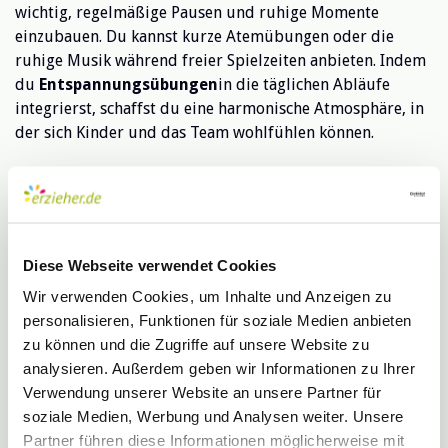
wichtig, regelmäßige Pausen und ruhige Momente
einzubauen. Du kannst kurze Atemübungen oder die
ruhige Musik während freier Spielzeiten anbieten. Indem
du
Entspannungsübungen
in die täglichen Abläufe
integrierst, schaffst du eine harmonische Atmosphäre, in
der sich Kinder und das Team wohlfühlen können.
Rituale im Kita-Alltag
Rituale helfen,
Struktur und Sicherheit
zu bieten. Du
könntest zum Beispiel einen festen Zeitpunkt für
Diese Webseite verwendet Cookies
entspannende Aktivitäten wie das Vorlesen einer
Geschichte oder eine sanfte Yoga-Session einführen. Diese
Wir verwenden Cookies, um Inhalte und Anzeigen zu
Momente fördern nicht nur die
Entspannung
, sondern
personalisieren, Funktionen für soziale Medien anbieten
stärken auch die Gemeinschaft und
zu können und die Zugriffe auf unsere Website zu
den
Zusammenhalt
im Team.
analysieren. Außerdem geben wir Informationen zu Ihrer
Verwendung unserer Website an unsere Partner für
soziale Medien, Werbung und Analysen weiter. Unsere
Tipps für Pädagogen
Partner führen diese Informationen möglicherweise mit