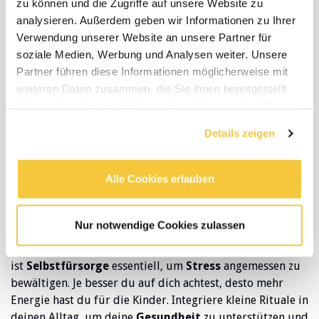
Um gemeinsame Zielsetzungen zu definieren, solltet ihr
zu können und die Zugriffe auf unsere Website zu
regelmäßig
Teambesprechungen
abhalten, in denen ihr
analysieren. Außerdem geben wir Informationen zu Ihrer
eure Ziele diskutiert und Prioritäten festlegt. Ermuntert
Verwendung unserer Website an unsere Partner für
jeden, seine Ideen einzubringen und berücksichtigt
soziale Medien, Werbung und Analysen weiter. Unsere
unterschiedliche Perspektiven. Zielsetzungen
Partner führen diese Informationen möglicherweise mit
sollten
realistisch
und
messbar
sein, damit ihr eure
weiteren Daten zusammen, die Sie ihnen bereitgestellt
Fortschritte nachvollziehen könnt. So fördert ihr nicht nur
haben oder die sie im Rahmen Ihrer Nutzung der Dienste
die
Motivation
, sondern stärkt auch den
Teamgeist
, da
gesammelt haben.
Details zeigen
alle auf ein gemeinsames Ziel hinarbeiten. Viel Spaß beim
Umsetzen!
Alle Cookies erlauben
Stressbewältigung und
Selbstfürsorge
Nur notwendige Cookies zulassen
In der hektischen Welt der Kita
ist
Selbstfürsorge
essentiell, um
Stress
angemessen zu
bewältigen. Je besser du auf dich achtest, desto mehr
Energie hast du für die Kinder. Integriere kleine Rituale in
deinen Alltag, um deine
Gesundheit
zu unterstützen und