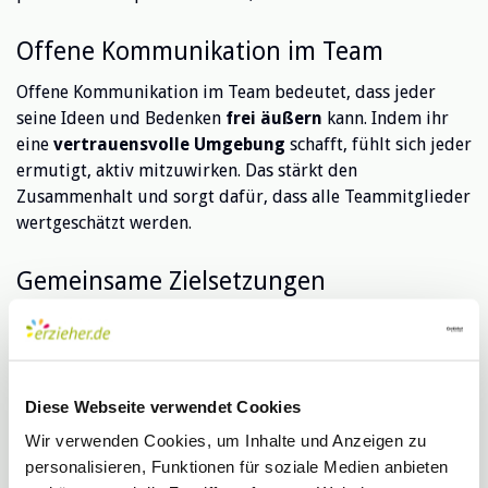
Offene Kommunikation im Team
Offene Kommunikation im Team bedeutet, dass jeder
seine Ideen und Bedenken
frei äußern
kann. Indem ihr
eine
vertrauensvolle Umgebung
schafft, fühlt sich jeder
ermutigt, aktiv mitzuwirken. Das stärkt den
Zusammenhalt und sorgt dafür, dass alle Teammitglieder
wertgeschätzt werden.
Gemeinsame Zielsetzungen
Gemeinsame Zielsetzungen sind ein Schlüssel zu
erfolgreicher Teamarbeit. Wenn ihr euch auf
klare
Ziele
einigt, könnt ihr eure Ressourcen besser bündeln
und effizienter arbeiten. Dies schafft nicht nur
Diese Webseite verwendet Cookies
Motivation, sondern auch ein starkes Gefühl
Wir verwenden Cookies, um Inhalte und Anzeigen zu
der
Zusammengehörigkeit
.
personalisieren, Funktionen für soziale Medien anbieten