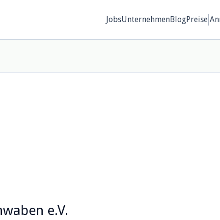
Jobs
Unternehmen
Blog
Preise
An
waben e.V.