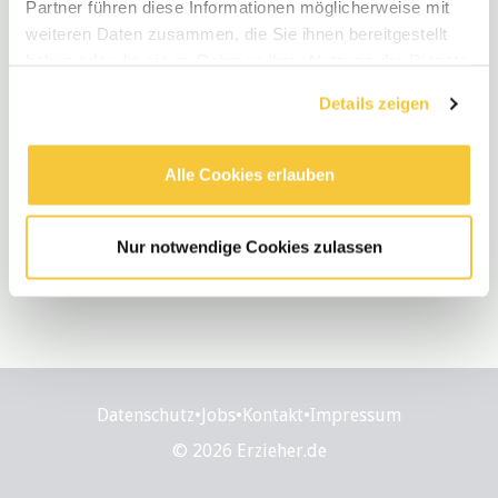
Partner führen diese Informationen möglicherweise mit
weiteren Daten zusammen, die Sie ihnen bereitgestellt
Neue Stellen
haben oder die sie im Rahmen Ihrer Nutzung der Dienste
gesammelt haben.
Erzieher, Heilerziehungspfleger (m/w/d)
Details zeigen
Teilzeit
•
Königsbrunn, BY, DE
•
€3.578 - €5.190 / Monat
•
vor 2 Monaten
Alle Cookies erlauben
Nur notwendige Cookies zulassen
Datenschutz
•
Jobs
•
Kontakt
•
Impressum
© 2026 Erzieher.de