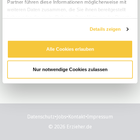
Partner führen diese Informationen möglicherweise mit
0 Stellenangebote
weiteren Daten zusammen, die Sie ihnen bereitgestellt
haben oder die sie im Rahmen Ihrer Nutzung der Dienste
gesammelt haben.
Details zeigen
Alle Cookies erlauben
Nur notwendige Cookies zulassen
Datenschutz
•
Jobs
•
Kontakt
•
Impressum
© 2026 Erzieher.de