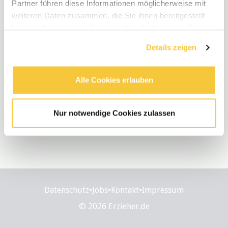
Partner führen diese Informationen möglicherweise mit
weiteren Daten zusammen, die Sie ihnen bereitgestellt
Neue Stellen
haben oder die sie im Rahmen Ihrer Nutzung der Dienste
gesammelt haben.
Staatlich anerkannter Erzieher (m/w/d) oder
Details zeigen
Integrationserzieher (m/w/d) gesucht!
Vollzeit
•
Berlin, BE, DE
•
€3.500 / Monat
•
vor 3 Monaten
Alle Cookies erlauben
Nur notwendige Cookies zulassen
Datenschutz
•
Jobs
•
Kontakt
•
Impressum
© 2026 Erzieher.de