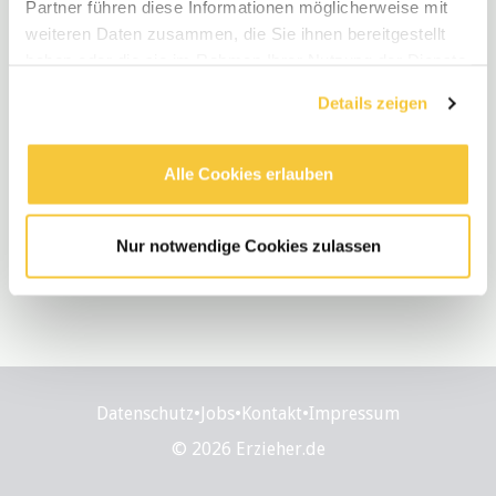
Partner führen diese Informationen möglicherweise mit
weiteren Daten zusammen, die Sie ihnen bereitgestellt
Neue Stellen
haben oder die sie im Rahmen Ihrer Nutzung der Dienste
gesammelt haben.
Fachkräfte (m/w/d) für Pflege, Pädagogik,
Details zeigen
Hebamme – Nachtdienst – auch für
Studierende & Rentner:innen
Alle Cookies erlauben
Teilzeit
•
Aachen, DE
•
vor 1 Monaten
Nur notwendige Cookies zulassen
Datenschutz
•
Jobs
•
Kontakt
•
Impressum
© 2026 Erzieher.de