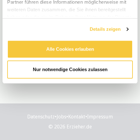
Partner führen diese Informationen möglicherweise mit
0 Stellenangebote
weiteren Daten zusammen, die Sie ihnen bereitgestellt
haben oder die sie im Rahmen Ihrer Nutzung der Dienste
gesammelt haben.
Details zeigen
Alle Cookies erlauben
Nur notwendige Cookies zulassen
Datenschutz
•
Jobs
•
Kontakt
•
Impressum
© 2026 Erzieher.de