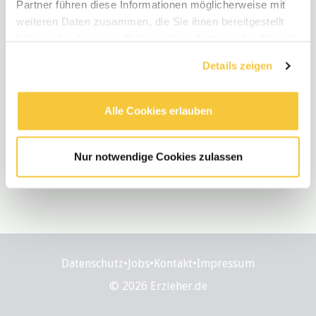
Partner führen diese Informationen möglicherweise mit
weiteren Daten zusammen, die Sie ihnen bereitgestellt
Neue Stellen
haben oder die sie im Rahmen Ihrer Nutzung der Dienste
gesammelt haben.
Sozialpädagoge / Erzieher (m/w/d) im
Details zeigen
Anerkennungsjahr - Kennziffer 2026082710
Kassel, Hesse, Germany
•
vor 3 Tagen
Alle Cookies erlauben
Nur notwendige Cookies zulassen
Datenschutz
•
Jobs
•
Kontakt
•
Impressum
© 2026 Erzieher.de