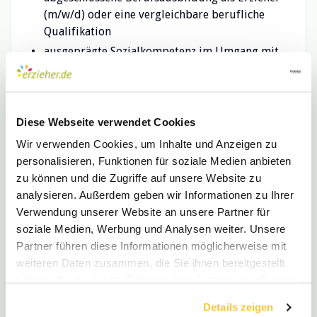
(m/w/d) oder eine vergleichbare berufliche
Qualifikation
ausgeprägte Sozialkompetenz im Umgang mit
Kindern und Eltern
Verantwortungsbewusstsein und
Aufmerksamkeit zu den Bedürfnissen und
Entwicklungsmöglichkeiten der Kinder
Diese Webseite verwendet Cookies
eine respektvolle und vorurteilsbewusste
Wir verwenden Cookies, um Inhalte und Anzeigen zu
Haltung gegenüber Kindern und den Familien
personalisieren, Funktionen für soziale Medien anbieten
zu können und die Zugriffe auf unsere Website zu
Einsatzbereitschaft und Belastbarkeit sowie die
analysieren. Außerdem geben wir Informationen zu Ihrer
Reflexionsfähigkeit zur Selbstbildung
Verwendung unserer Website an unsere Partner für
Teamfähigkeit und
soziale Medien, Werbung und Analysen weiter. Unsere
Kommunikationsbewusstsein
Partner führen diese Informationen möglicherweise mit
Was wir Ihnen bieten:
weiteren Daten zusammen, die Sie ihnen bereitgestellt
haben oder die sie im Rahmen Ihrer Nutzung der Dienste
Vergütung nach der Entgeltgruppe S 8a des
gesammelt haben.
Tarifvertrages für den öffentlichen Dienst
Details zeigen