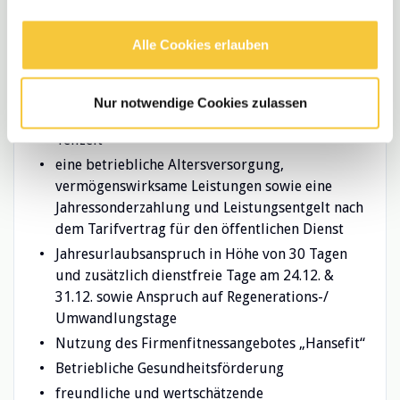
(TVöD)mit dynamischer Gehaltsentwicklung und
individueller Stufenzuordnung entsprechend
Alle Cookies erlauben
der jeweiligen Vorerfahrungen
eine monatliche SuE-Zulage in Höhe von bis zu
130 €
Nur notwendige Cookies zulassen
unbefristeten Anstellungsvertrag in Voll- oder
Teilzeit
eine betriebliche Altersversorgung,
vermögenswirksame Leistungen sowie eine
Jahressonderzahlung und Leistungsentgelt nach
dem Tarifvertrag für den öffentlichen Dienst
Jahresurlaubsanspruch in Höhe von 30 Tagen
und zusätzlich dienstfreie Tage am 24.12. &
31.12. sowie Anspruch auf Regenerations-/
Umwandlungstage
Nutzung des Firmenfitnessangebotes „Hansefit“
Betriebliche Gesundheitsförderung
freundliche und wertschätzende