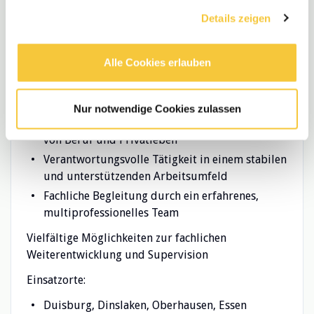
gesammelt haben.
Details zeigen
Wir bieten Ihnen
Eine unbefristete Festanstellung in Vollzeit oder
Alle Cookies erlauben
Teilzeit
Vergütung in Anlehnung an den TVöD
30 Urlaubstage bei einer Vollzeitstelle
Nur notwendige Cookies zulassen
Flexible Arbeitszeitmodelle zur Vereinbarkeit
von Beruf und Privatleben
Verantwortungsvolle Tätigkeit in einem stabilen
und unterstützenden Arbeitsumfeld
Fachliche Begleitung durch ein erfahrenes,
multiprofessionelles Team
Vielfältige Möglichkeiten zur fachlichen
Weiterentwicklung und Supervision
Einsatzorte:
Duisburg, Dinslaken, Oberhausen, Essen