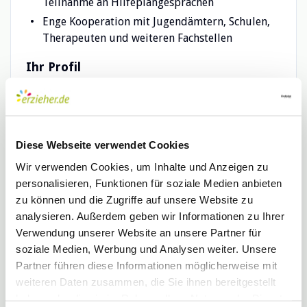
Teilnahme an Hilfeplangesprächen
Enge Kooperation mit Jugendämtern, Schulen,
Therapeuten und weiteren Fachstellen
Ihr Profil
Abgeschlossenes Studium der Sozialpädagogik,
Sozialen Arbeit oder vergleichbare
Qualifikation (z. B. Erzieher:in,
Heilerziehungspfleger:in mit staatlicher
Diese Webseite verwendet Cookies
Anerkennung)
Wir verwenden Cookies, um Inhalte und Anzeigen zu
Berufserfahrung in der stationären Jugendhilfe
personalisieren, Funktionen für soziale Medien anbieten
ist wünschenswert, aber nicht zwingend
zu können und die Zugriffe auf unsere Website zu
erforderlich
analysieren. Außerdem geben wir Informationen zu Ihrer
Hohes Maß an Verantwortungsbewusstsein,
Verwendung unserer Website an unsere Partner für
Empathie und Belastbarkeit
soziale Medien, Werbung und Analysen weiter. Unsere
Selbstständige und strukturierte Arbeitsweise
Partner führen diese Informationen möglicherweise mit
Bereitschaft zur Arbeit im Schichtdienst
weiteren Daten zusammen, die Sie ihnen bereitgestellt
haben oder die sie im Rahmen Ihrer Nutzung der Dienste
Führerschein Klasse B ist von Vorteil