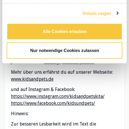
haben oder die sie im Rahmen Ihrer Nutzung der Dienste
Arbeiten in einem wertschätzenden, modernen
gesammelt haben.
und tierfreundlichen Umfeld
Details zeigen
Bewirb dich jetzt!
Alle Cookies erlauben
Wenn du Kinder auf ihrem Weg begleiten und in
einem inspirierenden Umfeld mitwirken möchtest,
Nur notwendige Cookies zulassen
dann freuen wir uns auf deine Bewerbung!
Jetzt bewerben:
leitung@kidsandpets.de
Mehr über uns erfährst du auf unserer Webseite:
www.kidsandpets.de
und auf Instagram & Facebook:
https://www.instagram.com/kidsandpetskita/
https://www.facebook.com/kidsundpets/
Hinweis:
Zur besseren Lesbarkeit wird im Text die