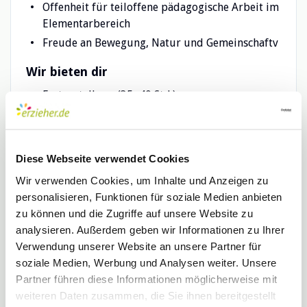
Offenheit für teiloffene pädagogische Arbeit im
Elementarbereich
Freude an Bewegung, Natur und Gemeinschaftv
Wir bieten dir
Festanstellung (35–40 Std.)
Unbefristeter Arbeitsvertrag nach 6 Monaten
Probezeit
Bis zu 40 Urlaubstage pro Jahr
Diese Webseite verwendet Cookies
Betriebliche Altersvorsorge
Wir verwenden Cookies, um Inhalte und Anzeigen zu
Übernahme der Kitakosten für dein Kind
personalisieren, Funktionen für soziale Medien anbieten
Gesundheitsbudget bis zu 900 € netto jährlich
zu können und die Zugriffe auf unsere Website zu
Betriebsärztliche Betreuung
analysieren. Außerdem geben wir Informationen zu Ihrer
Weiterbildungsmöglichkeiten (intern & extern)
Verwendung unserer Website an unsere Partner für
soziale Medien, Werbung und Analysen weiter. Unsere
Erzieherfreundliche Möbel, kostenlose Getränke
Partner führen diese Informationen möglicherweise mit
25 Schließtage jährlich (inkl. Sommerpause &
weiteren Daten zusammen, die Sie ihnen bereitgestellt
Notbetreuung)