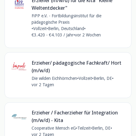
Erzieher (m/w/d) für die Kita "Kleine
Weltentdecker"
FiPP e.V. - Fortbildungsinstitut für die
pädagogische Praxis
•
Vollzeit
•
Berlin, Deutschland
•
€3.420 - €4.103 / Jahr
•
vor 2 Wochen
Erzieher/ pädagogische Fachkraft/ Hort
(m/w/d)
Die wilden Eichhörnchen
•
Vollzeit
•
Berlin, DE
•
vor 2 Tagen
Erzieher / Facherzieher für Integration
(m/w/d) - Kita
Cooperative Mensch eG
•
Teilzeit
•
Berlin, DE
•
vor 2 Tagen