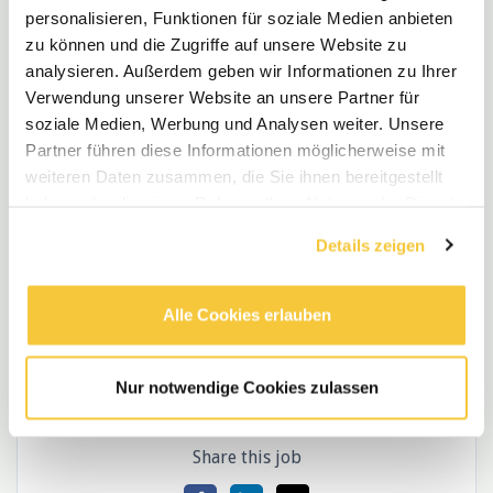
Kontakt: Aylin Dölle
personalisieren, Funktionen für soziale Medien anbieten
zu können und die Zugriffe auf unsere Website zu
E:
a.doelle@wegweiser-jugendhilfe.de
analysieren. Außerdem geben wir Informationen zu Ihrer
T: 0203-720810390
Verwendung unserer Website an unsere Partner für
soziale Medien, Werbung und Analysen weiter. Unsere
Mein Wegweiser GbR – Gemeinsam stärken wir
Partner führen diese Informationen möglicherweise mit
Selbstverantwortung, Perspektiven und Teilhabe.
weiteren Daten zusammen, die Sie ihnen bereitgestellt
haben oder die sie im Rahmen Ihrer Nutzung der Dienste
gesammelt haben.
Details zeigen
Alle Cookies erlauben
Wegweiser GbR Innovative Familien- und
Jugendhilfe Mark Schlösser und Daniel Oss
Nur notwendige Cookies zulassen
Share this job