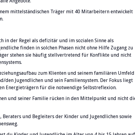
 alle Angebote.
einem mittelständischen Träger mit 40 Mitarbeitern entwickelt
n.
 in der Regel als defizitär und im sozialen Sinne als
ndliche finden in solchen Phasen nicht ohne Hilfe Zugang zu
er stehen sie häufig stellvertretend für Konflikte und nicht
ensystems.
eziehungsaufbau zum Klienten und seinem familiären Umfeld
nd/den Jugendlichen und sein Familiensystem. Der Fokus liegt
en Energieträgern für die notwendige Selbstreflexion.
hen und seiner Familie rücken in den Mittelpunkt und nicht di
n, Beraters und Begleiters der Kinder und Jugendlichen sowie
ebensweg.
st du Kinder und Jugendliche im Alter von 4 bis 15 Jahren auf