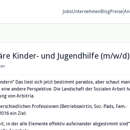
Jobs
Unternehmen
Blog
Preise
An
äre Kinder- und Jugendhilfe (m/w/d)
ten
ändern“ Das liest sich jetzt bestimmt paradox, aber schaut man
 eine andere Perspektive. Die Landschaft der Sozialen Arbeit h
ung von Arbitria.
schiedlichen Professionen (Betriebswirtin, Soz.-Päds, Fam.-
016 ein Ziel:
it, in der alle Elemente effektiv aufeinander abgestimmt sind“