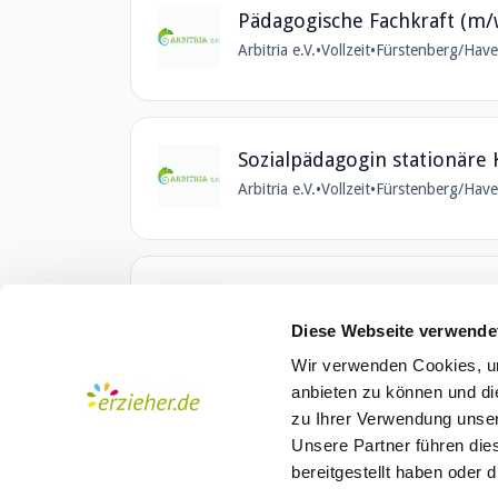
Pädagogische Fachkraft (m/w
Arbitria e.V.
•
Vollzeit
•
Fürstenberg/Have
Sozialpädagogin stationäre 
Arbitria e.V.
•
Vollzeit
•
Fürstenberg/Have
Lerntherapeut:in/Lehrkraft
Arbitria e.V.
•
Vollzeit
•
Fürstenberg/Have
Diese Webseite verwende
Wir verwenden Cookies, um
anbieten zu können und di
zu Ihrer Verwendung unser
Unsere Partner führen die
bereitgestellt haben oder