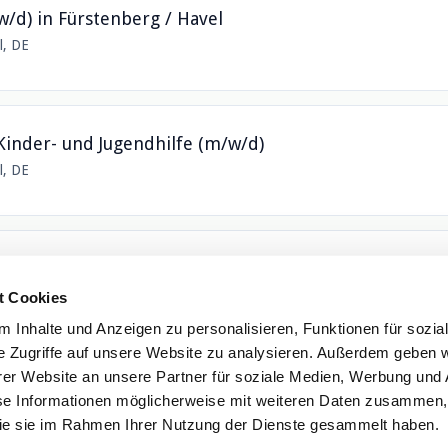
/d) in Fürstenberg / Havel
l, DE
Kinder- und Jugendhilfe (m/w/d)
l, DE
 (m/w/d) - Hausbeschulung & Perspektiventwicklung
l, DE
t Cookies
 Inhalte und Anzeigen zu personalisieren, Funktionen für sozia
e Zugriffe auf unsere Website zu analysieren. Außerdem geben w
er Website an unsere Partner für soziale Medien, Werbung und 
se Informationen möglicherweise mit weiteren Daten zusammen, 
 die sie im Rahmen Ihrer Nutzung der Dienste gesammelt haben.
Datenschutz
•
Jobs
•
Kontakt
•
Impressum