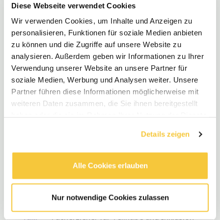
Facherzieher für Teilhabe und Inklusion
Diese Webseite verwendet Cookies
für die Kita „Villa Flitzesternchen”
Wir verwenden Cookies, um Inhalte und Anzeigen zu
(m/w/d)
personalisieren, Funktionen für soziale Medien anbieten
FiPP e.V. - Fortbildungsinstitut für die
zu können und die Zugriffe auf unsere Website zu
pädagogische Praxis
analysieren. Außerdem geben wir Informationen zu Ihrer
•
Vollzeit
•
Berlin, Deutschland
•
Verwendung unserer Website an unsere Partner für
€3.770 - €4.453 / Jahr
•
vor 3 Wochen
soziale Medien, Werbung und Analysen weiter. Unsere
Partner führen diese Informationen möglicherweise mit
weiteren Daten zusammen, die Sie ihnen bereitgestellt
Sozialarbeiter oder Sozialpädagoge
haben oder die sie im Rahmen Ihrer Nutzung der Dienste
gesammelt haben.
(m/w/d) im Jugendzentrum „Queerdom”
Details zeigen
FiPP e.V. - Fortbildungsinstitut für die
pädagogische Praxis
•
Teilzeit
•
Berlin, Deutschland
•
Alle Cookies erlauben
€1.881 - €2.690 / Jahr
•
vor 3 Wochen
Nur notwendige Cookies zulassen
Facherzieher für Teilhabe und Inklusion