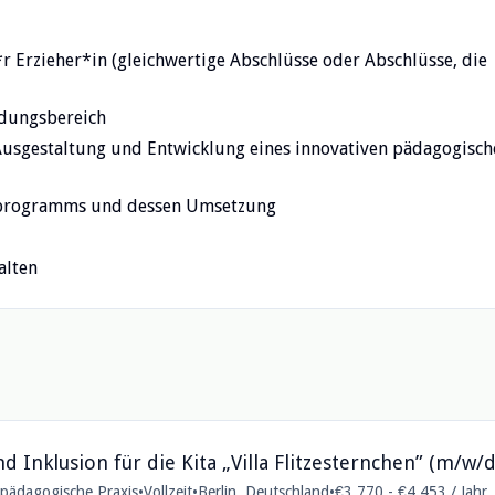
*r Erzieher*in (gleichwertige Abschlüsse oder Abschlüsse, die
ldungsbereich
Ausgestaltung und Entwicklung eines innovativen pädagogisch
gsprogramms und dessen Umsetzung
alten
d Inklusion für die Kita „Villa Flitzesternchen” (m/w/d
e pädagogische Praxis
•
Vollzeit
•
Berlin, Deutschland
•
€3.770 - €4.453 / Jahr