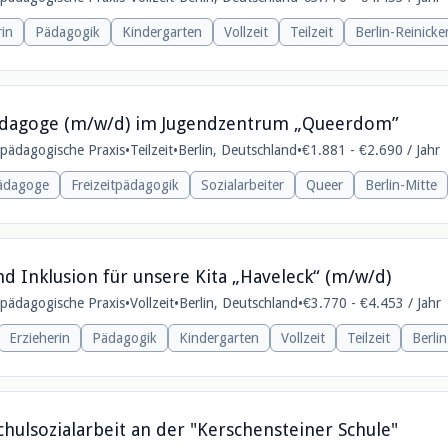
rin
Pädagogik
Kindergarten
Vollzeit
Teilzeit
Berlin-Reinicke
lpädagoge (m/w/d) im Jugendzentrum „Queerdom”
e pädagogische Praxis
•
Teilzeit
•
Berlin, Deutschland
•
€1.881 - €2.690 / Jahr
pädagoge
Freizeitpädagogik
Sozialarbeiter
Queer
Berlin-Mitte
nd Inklusion für unsere Kita „Haveleck“ (m/w/d)
e pädagogische Praxis
•
Vollzeit
•
Berlin, Deutschland
•
€3.770 - €4.453 / Jahr
Erzieherin
Pädagogik
Kindergarten
Vollzeit
Teilzeit
Berli
chulsozialarbeit an der "Kerschensteiner Schule"