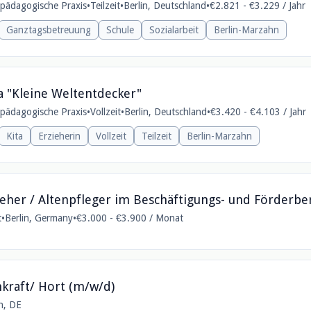
e pädagogische Praxis
•
Teilzeit
•
Berlin, Deutschland
•
€2.821 - €3.229 / Jahr
Ganztagsbetreuung
Schule
Sozialarbeit
Berlin-Marzahn
ta "Kleine Weltentdecker"
e pädagogische Praxis
•
Vollzeit
•
Berlin, Deutschland
•
€3.420 - €4.103 / Jahr
Kita
Erzieherin
Vollzeit
Teilzeit
Berlin-Marzahn
ieher / Altenpfleger im Beschäftigungs- und Förderbe
t
•
Berlin, Germany
•
€3.000 - €3.900 / Monat
hkraft/ Hort (m/w/d)
in, DE