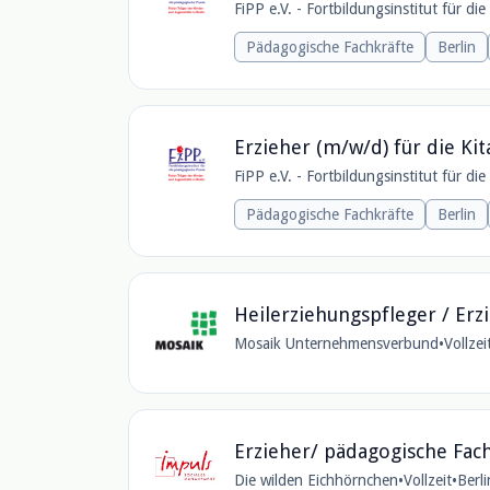
FiPP e.V. - Fortbildungsinstitut für di
Pädagogische Fachkräfte
Berlin
Erzieher (m/w/d) für die Ki
FiPP e.V. - Fortbildungsinstitut für di
Pädagogische Fachkräfte
Berlin
Heilerziehungspfleger / Erz
Mosaik Unternehmensverbund
•
Vollzei
Erzieher/ pädagogische Fac
Die wilden Eichhörnchen
•
Vollzeit
•
Berl