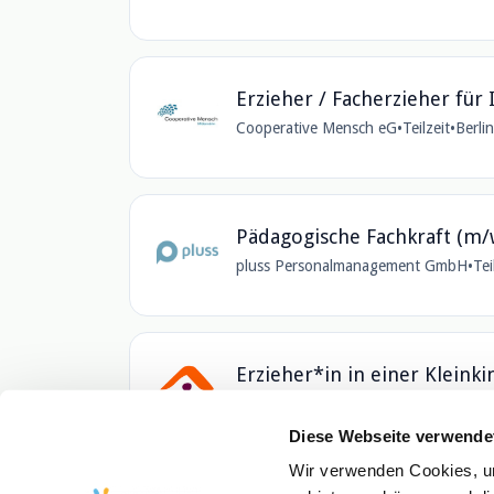
Erzieher / Facherzieher für 
Cooperative Mensch eG
•
Teilzeit
•
Berli
Pädagogische Fachkraft (m/w
pluss Personalmanagement GmbH
•
Tei
Erzieher*in in einer Kleink
Jugendhilfe
Kindeswohl-Berlin gGmbH
•
Vollzeit
•
Be
Diese Webseite verwende
Wir verwenden Cookies, um