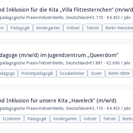
d Inklusion für die Kita „Villa Flitzesternchen” (m/w/d
e pädagogische Praxis
•
Vollzeit
•
Berlin, Deutschland
•
€3.770 - €4.453 / Jahr
rin
Pädagogik
Kindergarten
Vollzeit
Teilzeit
Berlin-Reinicke
lpädagoge (m/w/d) im Jugendzentrum „Queerdom”
e pädagogische Praxis
•
Teilzeit
•
Berlin, Deutschland
•
€1.881 - €2.690 / Jahr
pädagoge
Freizeitpädagogik
Sozialarbeiter
Queer
Berlin-Mitte
nd Inklusion für unsere Kita „Haveleck“ (m/w/d)
e pädagogische Praxis
•
Vollzeit
•
Berlin, Deutschland
•
€3.770 - €4.453 / Jahr
Erzieherin
Pädagogik
Kindergarten
Vollzeit
Teilzeit
Berli