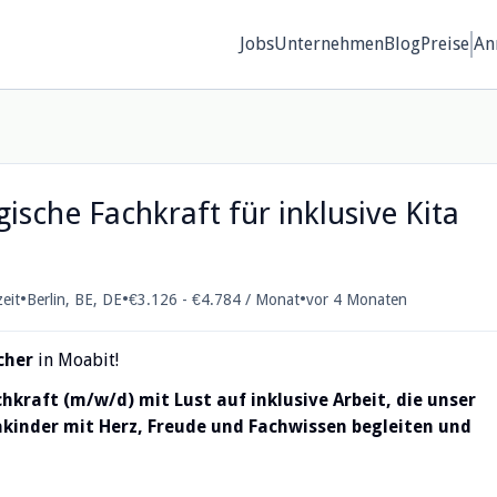
Jobs
Unternehmen
Blog
Preise
An
che Fachkraft für inklusive Kita
•
•
•
zeit
Berlin, BE, DE
€3.126 - €4.784 / Monat
vor 4 Monaten
cher
in Moabit!
kraft (m/w/d) mit Lust auf inklusive Arbeit, die unser
kinder mit Herz, Freude und Fachwissen begleiten und