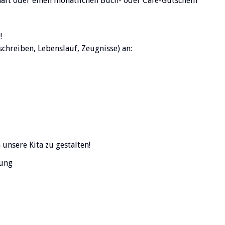
haft oder einen monatlichen Buch- oder Café-Gutschein
!
chreiben, Lebenslauf, Zeugnisse) an:
unsere Kita zu gestalten!
lung