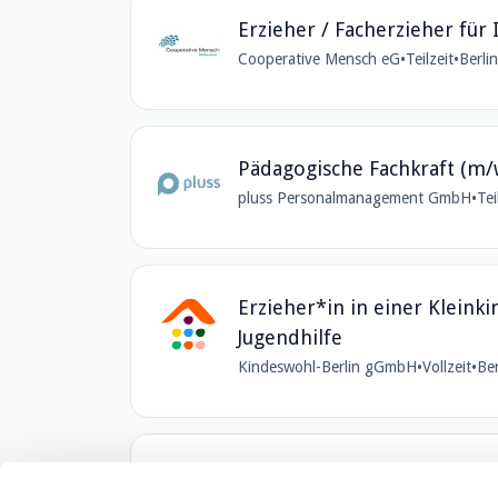
Erzieher / Facherzieher für 
Cooperative Mensch eG
•
Teilzeit
•
Berli
Pädagogische Fachkraft (m/w
pluss Personalmanagement GmbH
•
Tei
Erzieher*in in einer Kleink
Jugendhilfe
Kindeswohl-Berlin gGmbH
•
Vollzeit
•
Be
Erzieher (m/w/d) im Kultur