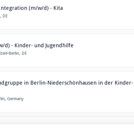
Integration (m/w/d) - Kita
n, DE
/d) - Kinder- und Jugendhilfe
lzeit
•
Berlin, DE
indgruppe in Berlin-Niederschönhausen in der Kinder-
rlin, Germany
kindergarten am Unfallkrankenhaus in Berlin