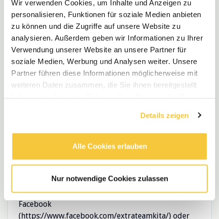
Wir verwenden Cookies, um Inhalte und Anzeigen zu
Stärke ist. Daher heißen wir ausdrücklich
personalisieren, Funktionen für soziale Medien anbieten
Bewerbungen von schwerbehinderten Personen
zu können und die Zugriffe auf unsere Website zu
willkommen und bieten eine unterstützende und
analysieren. Außerdem geben wir Informationen zu Ihrer
inklusive Arbeitsumgebung.
Verwendung unserer Website an unsere Partner für
Deine Ansprechpartnerin für Deine perfekte
soziale Medien, Werbung und Analysen weiter. Unsere
Stelle als Erzieherin / Erzieher (m/w/d):
Partner führen diese Informationen möglicherweise mit
weiteren Daten zusammen, die Sie ihnen bereitgestellt
Extra Team Service GmbH
haben oder die sie im Rahmen Ihrer Nutzung der Dienste
Extra Team Kita
gesammelt haben.
Details zeigen
Büro Hamburg
Philip Westphal
Alle Cookies erlauben
Telefon
: (040) 32 32 44 - 0
WhatsApp
: (0151) 159 143 04
Nur notwendige Cookies zulassen
Mehr Infos auf www.extra-team-kita.de, bei
Facebook
(https://www.facebook.com/extrateamkita/) oder