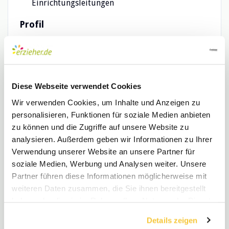
Einrichtungsleitungen
Profil
Freude an der Gestaltung einer
verantwortungs-vollen Leitungsrolle
Führungserfahrung mit pädagogischer
Expertise und Haltung
Diese Webseite verwendet Cookies
Ausgeprägtes Interesse an Zukunfts- und
Wir verwenden Cookies, um Inhalte und Anzeigen zu
Entwicklungsthemen
personalisieren, Funktionen für soziale Medien anbieten
Proaktives Organisationstalent mit
zu können und die Zugriffe auf unsere Website zu
ausgeprägter Teamfähigkeit
analysieren. Außerdem geben wir Informationen zu Ihrer
Betriebswirtschaftliches Verständnis
Verwendung unserer Website an unsere Partner für
Sehr gute Kommunikationsfähigkeit
soziale Medien, Werbung und Analysen weiter. Unsere
Partner führen diese Informationen möglicherweise mit
Humor und Souveränität
weiteren Daten zusammen, die Sie ihnen bereitgestellt
Wir bieten
haben oder die sie im Rahmen Ihrer Nutzung der Dienste
gesammelt haben.
Ein Umfeld, das inspiriert und wachsen lässt
Details zeigen