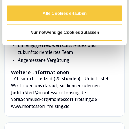
Vielseitige Leitungsaufgabe in einem modernen
Montessori-Zentrum
Alle Cookies erlauben
Raum und Ressourcen für Entwicklung und
gezielte Unterstützung, auch von extern
Regelmäßige Fortbildungen, Coachings und
Nur notwendige Cookies zulassen
Supervision
Ein engagiertes, wertschätzendes und
zukunftsorientiertes Team
Angemessene Vergütung
Weitere Informationen
- Ab sofort - Teilzeit (20 Stunden) - Unbefristet -
Wir freuen uns darauf, Sie kennenzulernen! -
Judith.Sterl@montessori-freising.de -
Vera.Schmuecker@montessori-freising.de -
www.montessori-freising.de