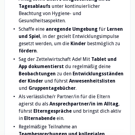
Tagesablaufs
unter kontinuierlicher
Beachtung von Hygiene- und
Gesundheitsaspekten.
Schaffe eine
anregende Umgebung
für
Lernen
und Spiel
, in der gezielt Entwicklungsimpulse
gesetzt werden, um die
Kinder
bestmöglich zu
fördern
.
Sag der Zettelwirtschaft Ade! Mit
Tablet und
App
dokumentierst
du regelmäßig deine
Beobachtungen
zu den
Entwicklungsständen
der Kinder
und führst
Anwesenheitslisten
und
Gruppentagebücher
.
Als verlässliche/r Partner/in für die Eltern
agierst du als
Ansprechpartner/in im Alltag
,
führst
Elterngespräche
und bringst dich aktiv
in
Elternabende
ein.
Regelmäßige Teilnahme an
Teambesprechungen und kollegialen