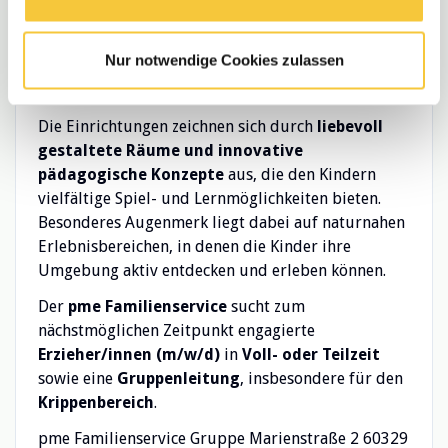
aktiver Kita-Träger
, der in
über 90
Kindertagesstätten
,
Krippen
und weiteren
Nur notwendige Cookies zulassen
Bildungseinrichtungen eine vielfältige
pädagogische Betreuung anbietet.
Die Einrichtungen zeichnen sich durch
liebevoll
gestaltete Räume und innovative
pädagogische Konzepte
aus, die den Kindern
vielfältige Spiel- und Lernmöglichkeiten bieten.
Besonderes Augenmerk liegt dabei auf naturnahen
Erlebnisbereichen, in denen die Kinder ihre
Umgebung aktiv entdecken und erleben können.
Der
pme Familienservice
sucht zum
nächstmöglichen Zeitpunkt engagierte
Erzieher/innen (m⁠/⁠w⁠/⁠d)
in
Voll- oder Teilzeit
sowie eine
Gruppenleitung
, insbesondere für den
Krippenbereich
.
pme Familienservice Gruppe Marienstraße 2 60329