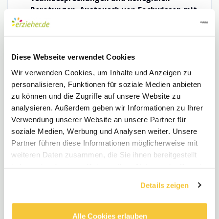
Beratungen
,
Austausch von Fachwissen mit
Kollegen
sowie Zusammenarbeit mit
externen
Experten
sorgen dafür, stets auf dem neuesten
Stand zu bleiben.
Diese Webseite verwendet Cookies
Dein Profil
Wir verwenden Cookies, um Inhalte und Anzeigen zu
personalisieren, Funktionen für soziale Medien anbieten
Du verfügst über eine
abgeschlossene
zu können und die Zugriffe auf unsere Website zu
Ausbildung
als
Staatlich anerkannte/r
analysieren. Außerdem geben wir Informationen zu Ihrer
Erzieher/in (m⁠/⁠w⁠/⁠d), Heilpädagoge/in
Verwendung unserer Website an unsere Partner für
(m⁠/⁠w⁠/⁠d), Kindheitspädagoge/in (m⁠/⁠w⁠/⁠d),
soziale Medien, Werbung und Analysen weiter. Unsere
Sozialpädagoge/in (m⁠/⁠w⁠/⁠d),
Partner führen diese Informationen möglicherweise mit
Heilerziehungspfleger/in (m⁠/⁠w⁠/⁠d)
oder eine
weiteren Daten zusammen, die Sie ihnen bereitgestellt
gleichwertige Anerkennung als
haben oder die sie im Rahmen Ihrer Nutzung der Dienste
pädagogische Fachkraft
.
gesammelt haben.
Details zeigen
Über den Arbeitgeber
pme Familienservice
ist ein
deutschlandweit
Alle Cookies erlauben