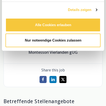
haben oder die sie im Rahmen Ihrer Nutzung der Dienste
Zusatzqualifikation/Zertifikat:
gesammelt haben.
Details zeigen
abgeschlossene pädagogische
Berufsausbildung (Wünschenswert)
Alle Cookies erlauben
Arbeitsort: Vor Ort
Nur notwendige Cookies zulassen
Montessori Vierlanden gUG
Share this job
Betreffende Stellenangebote