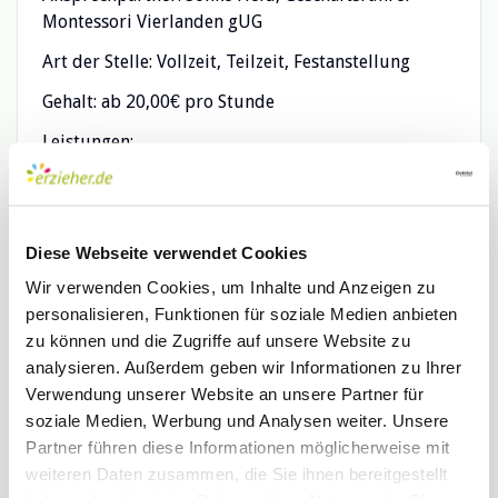
Montessori Vierlanden gUG
Art der Stelle: Vollzeit, Teilzeit, Festanstellung
Gehalt: ab 20,00€ pro Stunde
Leistungen:
Betriebliche Weiterbildung
Betriebskindergarten
Ausbildung:
Diese Webseite verwendet Cookies
Wir verwenden Cookies, um Inhalte und Anzeigen zu
Lehre/Ausbildung (Erforderlich)
personalisieren, Funktionen für soziale Medien anbieten
Berufserfahrung:
zu können und die Zugriffe auf unsere Website zu
analysieren. Außerdem geben wir Informationen zu Ihrer
Kinderbetreuung: 3 Jahre (Erforderlich)
Verwendung unserer Website an unsere Partner für
Pädagogischen Bereich: 3 Jahre (Erforderlich)
soziale Medien, Werbung und Analysen weiter. Unsere
Sprache:
Partner führen diese Informationen möglicherweise mit
weiteren Daten zusammen, die Sie ihnen bereitgestellt
Deutsch C1 (Erforderlich)