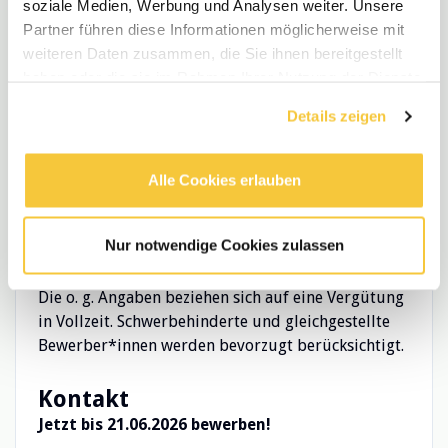
soziale Medien, Werbung und Analysen weiter. Unsere
ein Kinderzuschlag von mehr als 100 € pro Kind
Partner führen diese Informationen möglicherweise mit
eine lohnende Zusatzversorgung für die Rente
weiteren Daten zusammen, die Sie ihnen bereitgestellt
haben oder die sie im Rahmen Ihrer Nutzung der Dienste
eine garantierte zusätzliche Sonderzahlung mit
gesammelt haben.
dem Novembergehalt
Details zeigen
31 Tage Urlaub im Jahr
ein eigenes Fortbildungszentrum mit
Alle Cookies erlauben
Angeboten von der Kochwerkstatt bis zum 1.-
Hilfe-Kurs
Fahrradleasingviele weitere tolle Benefits
Nur notwendige Cookies zulassen
Die o. g. Angaben beziehen sich auf eine Vergütung
in Vollzeit. Schwerbehinderte und gleichgestellte
Bewerber*innen werden bevorzugt berücksichtigt.
Kontakt
Jetzt bis 21.06.2026 bewerben!