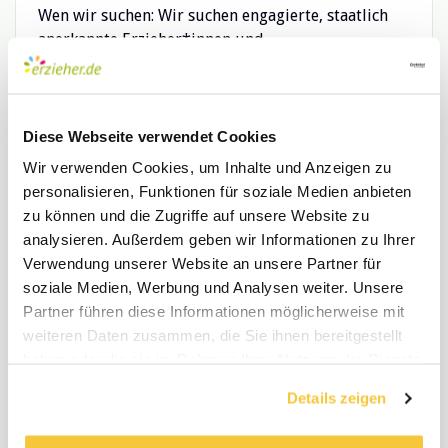
Wen wir suchen: Wir suchen engagierte, staatlich
anerkannte Erzieher*innen und
Sozialpädagog*innen, die Freude daran haben,
unsere pädagogische Arbeit aktiv mitzugestalten
und die konzeptionelle Weiterentwicklung unserer
Kita voranzubringen.
Diese Webseite verwendet Cookies
Wir verwenden Cookies, um Inhalte und Anzeigen zu
Bringen Sie Ihre Ideen ein – gemeinsam schaffen
personalisieren, Funktionen für soziale Medien anbieten
wir ein inspirierendes und kreatives Umfeld für
zu können und die Zugriffe auf unsere Website zu
die Kinder. Unser pädagogischer Ansatz: Wir
analysieren. Außerdem geben wir Informationen zu Ihrer
arbeiten nach dem Situationsansatz und legen
Verwendung unserer Website an unsere Partner für
besonderen Wert auf psychomotorische,
soziale Medien, Werbung und Analysen weiter. Unsere
nachhaltige und naturpädagogische Elemente.
Partner führen diese Informationen möglicherweise mit
Unsere Räume sind entwicklungsfördernd
weiteren Daten zusammen, die Sie ihnen bereitgestellt
gestaltet: Eine zusätzliche Etage bietet vielfältige
haben oder die sie im Rahmen Ihrer Nutzung der Dienste
Bewegungsmöglichkeiten, die Dachterrasse lädt
gesammelt haben.
Details zeigen
Kinder ab 3 Jahren zum spielerischen Gärtnern ein,
und das großzügige Außengelände unterstützt die
Persönlichkeitsentwicklung der Kinder. Was wir