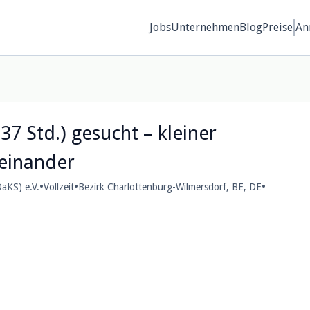
Jobs
Unternehmen
Blog
Preise
An
 37 Std.) gesucht – kleiner
teinander
•
•
•
aKS) e.V.
Vollzeit
Bezirk Charlottenburg-Wilmersdorf, BE, DE