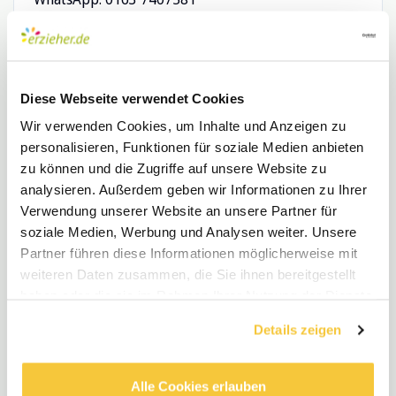
E-Mail: Bewerbermanagement@feltenbummler.de
Wir freuen uns darauf, dich kennenzulernen.
Diese Webseite verwendet Cookies
Wir verwenden Cookies, um Inhalte und Anzeigen zu
Dein feltenbummler-Team
personalisieren, Funktionen für soziale Medien anbieten
zu können und die Zugriffe auf unsere Website zu
Abteilung(en): Erzieher
analysieren. Außerdem geben wir Informationen zu Ihrer
Verwendung unserer Website an unsere Partner für
soziale Medien, Werbung und Analysen weiter. Unsere
Partner führen diese Informationen möglicherweise mit
weiteren Daten zusammen, die Sie ihnen bereitgestellt
haben oder die sie im Rahmen Ihrer Nutzung der Dienste
gesammelt haben.
feltenbummler GmbH
Details zeigen
Alle Cookies erlauben
Share this job