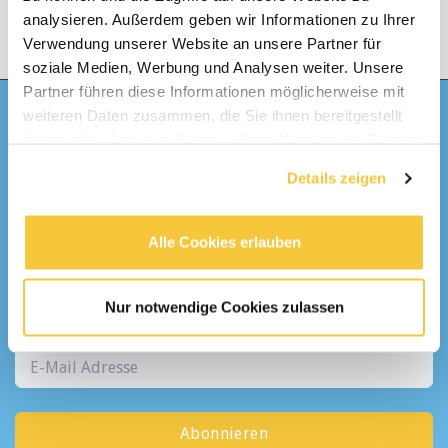
analysieren. Außerdem geben wir Informationen zu Ihrer
Verwendung unserer Website an unsere Partner für
soziale Medien, Werbung und Analysen weiter. Unsere
Partner führen diese Informationen möglicherweise mit
weiteren Daten zusammen, die Sie ihnen bereitgestellt
Bekomme
haben oder die sie im Rahmen Ihrer Nutzung der Dienste
gesammelt haben.
Details zeigen
Täglich
Alle Cookies erlauben
eine E-Mail mit den neusten Stellen
Hilfskräfte
Nur notwendige Cookies zulassen
Abonnieren