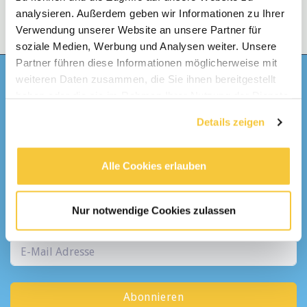
analysieren. Außerdem geben wir Informationen zu Ihrer
Verwendung unserer Website an unsere Partner für
soziale Medien, Werbung und Analysen weiter. Unsere
Partner führen diese Informationen möglicherweise mit
weiteren Daten zusammen, die Sie ihnen bereitgestellt
Bekomme
haben oder die sie im Rahmen Ihrer Nutzung der Dienste
gesammelt haben.
Details zeigen
Täglich
Alle Cookies erlauben
eine E-Mail mit den neusten Stellen
Alle Kategorien
Nur notwendige Cookies zulassen
Abonnieren