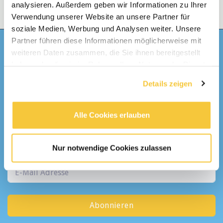
analysieren. Außerdem geben wir Informationen zu Ihrer
Verwendung unserer Website an unsere Partner für
soziale Medien, Werbung und Analysen weiter. Unsere
Partner führen diese Informationen möglicherweise mit
weiteren Daten zusammen, die Sie ihnen bereitgestellt
Bekomme
haben oder die sie im Rahmen Ihrer Nutzung der Dienste
gesammelt haben.
Details zeigen
Täglich
eine E-Mail mit den neusten Stellen
Alle Cookies erlauben
Alle Kategorien
Nur notwendige Cookies zulassen
Abonnieren