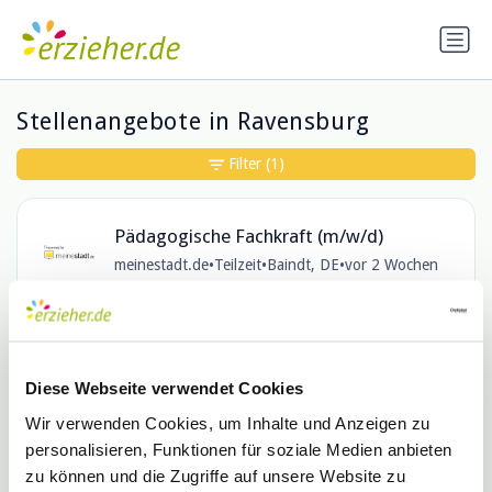
Stellenangebote in Ravensburg
Filter
(1)
Pädagogische Fachkraft (m/w/d)
meinestadt.de
•
Teilzeit
•
Baindt, DE
•
vor 2 Wochen
Arbeitserzieher / Arbeitstherapeuten
Diese Webseite verwendet Cookies
(m/w/d) in Teilzeit (60%-80%)
Wir verwenden Cookies, um Inhalte und Anzeigen zu
St. Jakobus gGmbH
•
Teilzeit
•
Wangen im Allgäu, BW, DE
•
personalisieren, Funktionen für soziale Medien anbieten
€48.200 - €71.200 / Jahr
•
vor 7 Monaten
zu können und die Zugriffe auf unsere Website zu