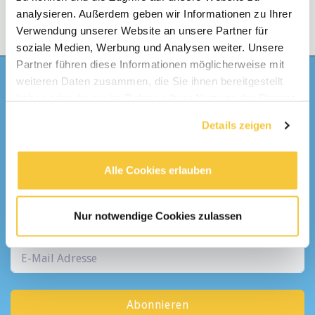
analysieren. Außerdem geben wir Informationen zu Ihrer
Verwendung unserer Website an unsere Partner für
soziale Medien, Werbung und Analysen weiter. Unsere
Partner führen diese Informationen möglicherweise mit
weiteren Daten zusammen, die Sie ihnen bereitgestellt
Bekomme
haben oder die sie im Rahmen Ihrer Nutzung der Dienste
gesammelt haben.
Details zeigen
Täglich
Alle Cookies erlauben
eine E-Mail mit den neusten Stellen
Alle Kategorien
Nur notwendige Cookies zulassen
Abonnieren