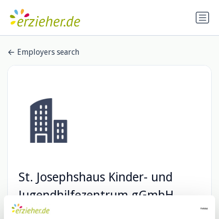
Employers search
St. Josephshaus Kinder- und
Jugendhilfezentrum gGmbH
4 Stellenangebote
de.indeed.com