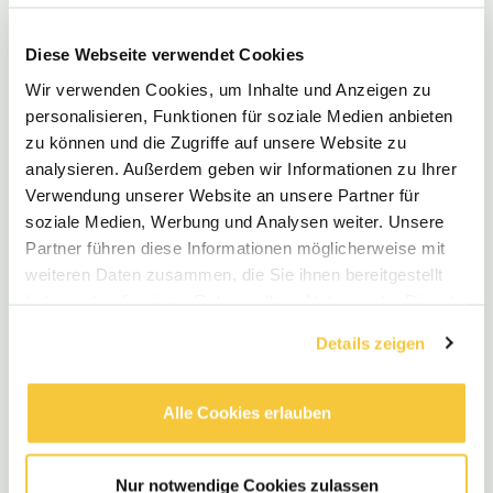
Diese Webseite verwendet Cookies
Neue Stellen
Wir verwenden Cookies, um Inhalte und Anzeigen zu
personalisieren, Funktionen für soziale Medien anbieten
Sozialpädagog:in / Erzieher:in (m/w/d) für
zu können und die Zugriffe auf unsere Website zu
analysieren. Außerdem geben wir Informationen zu Ihrer
unsere Wohngruppe Virido in Dieburg
Verwendung unserer Website an unsere Partner für
Vollzeit
•
Dieburg, HE, DE
•
€4.087 - €6.037 / Monat
•
soziale Medien, Werbung und Analysen weiter. Unsere
vor 1 Monaten
Partner führen diese Informationen möglicherweise mit
weiteren Daten zusammen, die Sie ihnen bereitgestellt
Sozialpädagog:in / Erzieher:in (m/w/d) für
haben oder die sie im Rahmen Ihrer Nutzung der Dienste
unsere Wohngruppe mit Fokus auf Elternarbeit
gesammelt haben.
Details zeigen
und Rückführung
Vollzeit
•
Groß-Zimmern, HE, DE
•
€4.087 - €6.036 / Monat
•
vor 4 Monaten
Alle Cookies erlauben
Sozialpädagog:in / Kindheitspädagog:in /
Nur notwendige Cookies zulassen
Erzieher:in (m/w/d) für unsere