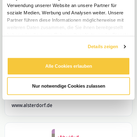
Vergütung:
Nach KTD (Kirchlicher Tarifvertrag
Verwendung unserer Website an unsere Partner für
Diakonie)
soziale Medien, Werbung und Analysen weiter. Unsere
Arbeitsbeginn:
Zum nächstmöglichen Zeitpunkt
Partner führen diese Informationen möglicherweise mit
Befristung:
Unbefristet
weiteren Daten zusammen, die Sie ihnen bereitgestellt
Arbeitszeit:
20 – 35 Stunden / Woche
haben oder die sie im Rahmen Ihrer Nutzung der Dienste
gesammelt haben.
Kontakt:
Details zeigen
Assistenzteamleitung
Alexandra Prieur
Alle Cookies erlauben
Mobil: 0162 130 43 39
alsterdorf assistenz ost gGmbH
Nur notwendige Cookies zulassen
Kennziffer: 2280
www.alsterdorf-assistenz-ost.de
www.alsterdorf.de