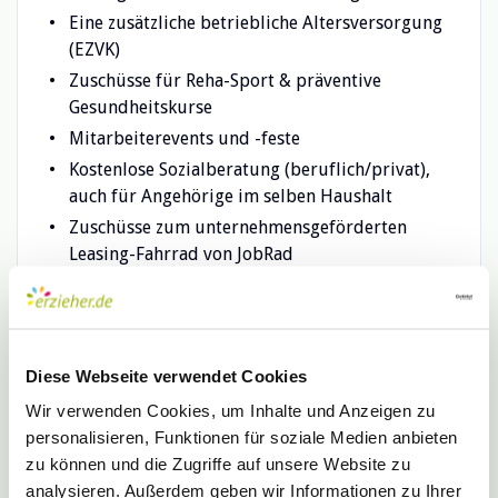
Eine zusätzliche betriebliche Altersversorgung
(EZVK)
Zuschüsse für Reha-Sport & präventive
Gesundheitskurse
Mitarbeiterevents und -feste
Kostenlose Sozialberatung (beruflich/privat),
auch für Angehörige im selben Haushalt
Zuschüsse zum unternehmensgeförderten
Leasing-Fahrrad von JobRad
Ermäßigungen für Shopping- und
Kulturangebote
Ein kostengünstiges, bezuschusstes HVV-
Deutschlandticket
Diese Webseite verwendet Cookies
Zuschuss zum EGYM Wellpass mit riesen
Wir verwenden Cookies, um Inhalte und Anzeigen zu
Fitness- und Wellnessangebot
personalisieren, Funktionen für soziale Medien anbieten
zu können und die Zugriffe auf unsere Website zu
Noch Fragen?
analysieren. Außerdem geben wir Informationen zu Ihrer