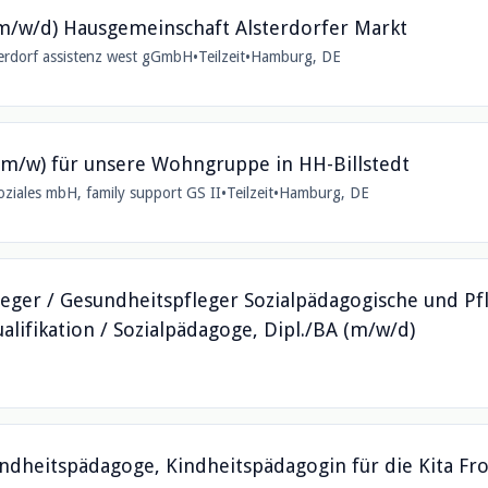
(m/w/d) Hausgemeinschaft Alsterdorfer Markt
sterdorf assistenz west gGmbH
•
Teilzeit
•
Hamburg, DE
d/m/w) für unsere Wohngruppe in HH-Billstedt
oziales mbH, family support GS II
•
Teilzeit
•
Hamburg, DE
leger / Gesundheitspfleger Sozialpädagogische und Pf
alifikation / Sozialpädagoge, Dipl./BA (m/w/d)
indheitspädagoge, Kindheitspädagogin für die Kita F