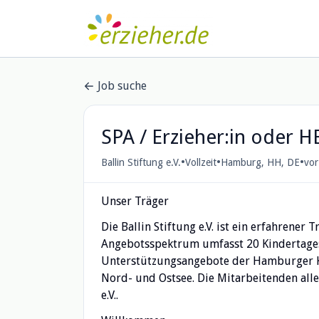
Job suche
SPA / Erzieher:in oder H
•
•
•
Ballin Stiftung e.V.
Vollzeit
Hamburg, HH, DE
vor
Unser Träger
Die Ballin Stiftung e.V. ist ein erfahrene
Angebotsspektrum umfasst 20 Kindertagess
Unterstützungsangebote der Hamburger Ki
Nord- und Ostsee. Die Mitarbeitenden alle
e.V..