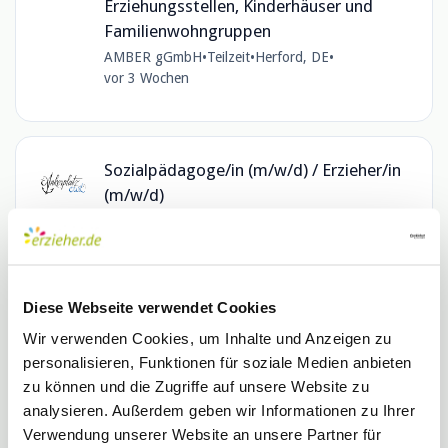
Erziehungsstellen, Kinderhäuser und
Familienwohn­gruppen
AMBER gGmbH
•
Teilzeit
•
Herford, DE
•
vor 3 Wochen
Sozialpädagoge/in (m/w/d) / Erzieher/in
(m/w/d)
Ankerplatz OWL GmbH
•
Vollzeit
•
Bad Salzuflen, DE
•
vor 2 Monaten
Diese Webseite verwendet Cookies
Erzieher*in (m/w/d) in Steinheim
Wir verwenden Cookies, um Inhalte und Anzeigen zu
PariSozial Lippe gGmbH
•
Vollzeit
•
personalisieren, Funktionen für soziale Medien anbieten
Steinheim, NW, DE
•
vor 4 Monaten
zu können und die Zugriffe auf unsere Website zu
analysieren. Außerdem geben wir Informationen zu Ihrer
Verwendung unserer Website an unsere Partner für