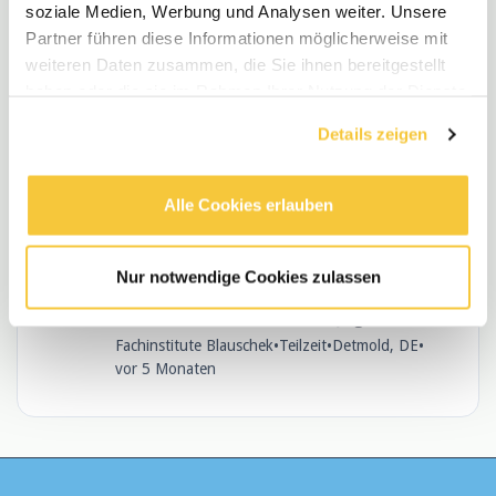
soziale Medien, Werbung und Analysen weiter. Unsere
Pädagogische Fachkraft oder Erzieher/in
Partner führen diese Informationen möglicherweise mit
(m/w/d)
weiteren Daten zusammen, die Sie ihnen bereitgestellt
Förderverein OGS der Ev. Grundschule Bad
haben oder die sie im Rahmen Ihrer Nutzung der Dienste
Lippspringe e.V.
gesammelt haben.
•
Teilzeit
•
Bad Lippspringe, DE
•
vor 4 Monaten
Details zeigen
Alle Cookies erlauben
Sozialpädagogen, Sozialarbeiter,
Bachelor Soziale Arbeit, Erzieher,
Nur notwendige Cookies zulassen
Heilerziehungspfleger oder Psychologen
(m/w/d) in der stationären Jugendhilfe
Fachinstitute Blauschek
•
Teilzeit
•
Detmold, DE
•
vor 5 Monaten