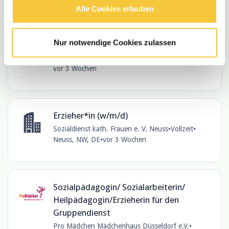
Alle Cookies erlauben
Pädagogische Fachkraft Bereich
Autismus-Spektrum-Störung (ASS)
Nur notwendige Cookies zulassen
(m/w/d)
BiZZ Jugendhilfe GmbH
•
Teilzeit
•
Willich, DE
•
vor 3 Wochen
Erzieher*in (w/m/d)
Sozialdienst kath. Frauen e. V. Neuss
•
Vollzeit
•
Neuss, NW, DE
•
vor 3 Wochen
Sozialpädagogin/ Sozialarbeiterin/
Heilpädagogin/Erzieherin für den
Gruppendienst
Pro Mädchen Mädchenhaus Düsseldorf e.V.
•