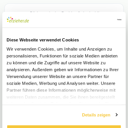
Pädagogische Fachkraft (m/w/d)
Papillon - Die Kinderwelt gemeinnützige
Gesellschaft mit beschränkter Haftung
•
Vollzeit
•
Düsseldorf, DE
•
vor 2 Wochen
Diese Webseite verwendet Cookies
Wir verwenden Cookies, um Inhalte und Anzeigen zu
personalisieren, Funktionen für soziale Medien anbieten
Erzieher (m/w/d)
zu können und die Zugriffe auf unsere Website zu
Impuls Personal GmbH
•
Teilzeit
•
Düsseldorf, DE
•
analysieren. Außerdem geben wir Informationen zu Ihrer
vor 2 Wochen
Verwendung unserer Website an unsere Partner für
soziale Medien, Werbung und Analysen weiter. Unsere
Partner führen diese Informationen möglicherweise mit
weiteren Daten zusammen, die Sie ihnen bereitgestellt
Erzieher (m/w/d)
haben oder die sie im Rahmen Ihrer Nutzung der Dienste
meinestadt.de
•
Vollzeit
•
Meerbusch, DE
•
gesammelt haben.
vor 3 Wochen
Details zeigen