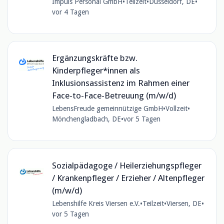
Impuls Personal GmbH
•
Teilzeit
•
Düsseldorf, DE
•
vor 4 Tagen
Ergänzungskräfte bzw.
Kinderpfleger*innen als
Inklusionsassistenz im Rahmen einer
Face-to-Face-Betreuung (m/w/d)
LebensFreude gemeinnützige GmbH
•
Vollzeit
•
Mönchengladbach, DE
•
vor 5 Tagen
Sozialpädagoge / Heilerziehungspfleger
/ Krankenpfleger / Erzieher / Altenpfleger
(m/w/d)
Lebenshilfe Kreis Viersen e.V.
•
Teilzeit
•
Viersen, DE
•
vor 5 Tagen