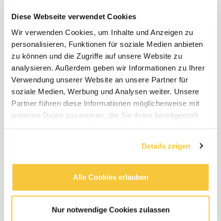
Erzieher (m/w/d) - Waldkita in Mülheim-
Diese Webseite verwendet Cookies
Holthausen
Wir verwenden Cookies, um Inhalte und Anzeigen zu
JobAtlas
•
Vollzeit
•
personalisieren, Funktionen für soziale Medien anbieten
Mülheim an der Ruhr, North Rhine-Westphalia,
zu können und die Zugriffe auf unsere Website zu
Germany
analysieren. Außerdem geben wir Informationen zu Ihrer
•
€3.200 - €4.000 / Monat
•
vor 3 Wochen
Verwendung unserer Website an unsere Partner für
soziale Medien, Werbung und Analysen weiter. Unsere
Partner führen diese Informationen möglicherweise mit
Erzieher (w/m/d) im CJD
weiteren Daten zusammen, die Sie ihnen bereitgestellt
Familienzentrum “Am Baumhaus“
haben oder die sie im Rahmen Ihrer Nutzung der Dienste
gesammelt haben.
Christliches Jugenddorfwerk Deutschlands
Details zeigen
gemeinnütziger e.V. (CJD)
•
Teilzeit
•
46483 Wesel, DE
•
vor 3 Wochen
Alle Cookies erlauben
Halloween Kinderbetreuer (m/w/d)
Nur notwendige Cookies zulassen
Movie Park Germany GmbH
•
Teilzeit
•
Bottrop, DE
•