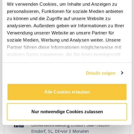
Wir verwenden Cookies, um Inhalte und Anzeigen zu
personalisieren, Funktionen für soziale Medien anbieten
Erzieher/ pädagogische Fachkraft
zu können und die Zugriffe auf unsere Website zu
(m/w/d)
analysieren. Außerdem geben wir Informationen zu Ihrer
Impuls Soziales Management
•
Vollzeit
•
Verwendung unserer Website an unsere Partner für
Saarbrücken, SL, DE
•
€3.600 - €4.788 / Monat
•
soziale Medien, Werbung und Analysen weiter. Unsere
vor 2 Monaten
Partner führen diese Informationen möglicherweise mit
weiteren Daten zusammen, die Sie ihnen bereitgestellt
haben oder die sie im Rahmen Ihrer Nutzung der Dienste
Erzieher/ Erzieherin (m/w/d) an der
gesammelt haben.
Details zeigen
Ganztagsgrundschule "Im Vogelsang"
Kreisstadt Saarlouis
•
Vollzeit
•
Saarlouis, SL, DE
•
vor 3 Monaten
Alle Cookies erlauben
Nur notwendige Cookies zulassen
2 Erzieher/Kinderpfleger (m/w/d)
Gemeindeverwaltung Ensdorf Saar
•
Teilzeit
•
Ensdorf, SL, DE
•
vor 3 Monaten