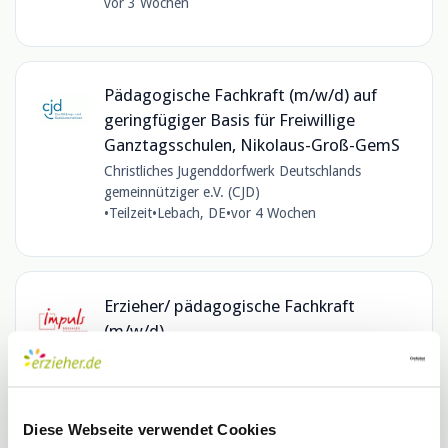
vor 3 Wochen
Pädagogische Fachkraft (m/w/d) auf
geringfügiger Basis für Freiwillige
Ganztagsschulen, Nikolaus-Groß-GemS
Christliches Jugenddorfwerk Deutschlands
gemeinnütziger e.V. (CJD)
•
Teilzeit
•
Lebach, DE
•
vor 4 Wochen
Erzieher/ pädagogische Fachkraft
(m/w/d)
Impuls Soziales Management GmbH & Co. KG
•
Vollzeit
•
Saarbrücken, SL, DE
•
€3.600 - €4.788 / Monat
•
vor 1 Monaten
Diese Webseite verwendet Cookies